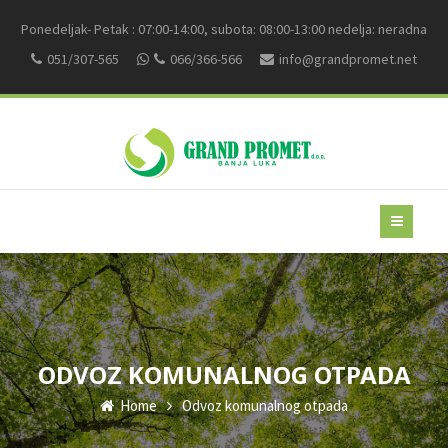
Ponedeljak- Petak : 07:00-14:00, subota: 08:00-13:00 nedelja: neradna
051/307-565
066/366-566
info@grandpromet.net
ODVOZ KOMUNALNOG OTPADA
Home
Odvoz komunalnog otpada