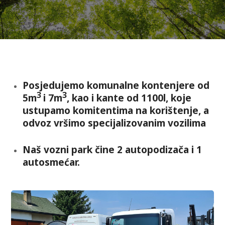
Posjedujemo komunalne kontenjere od
3
3
5m
i 7m
, kao i kante od 1100l, koje
ustupamo komitentima na korištenje, a
odvoz vršimo specijalizovanim vozilima
Naš vozni park čine 2 autopodizača i 1
autosmećar.