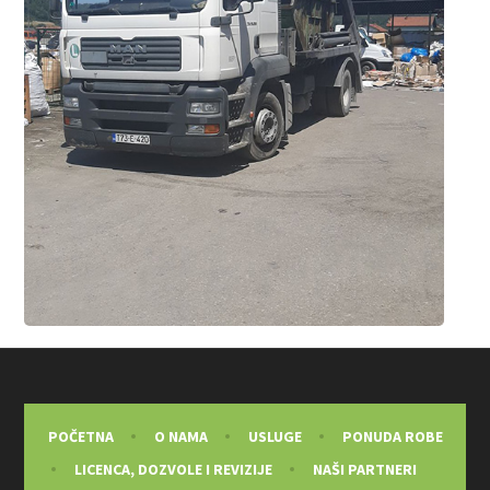
POČETNA
O NAMA
USLUGE
PONUDA ROBE
LICENCA, DOZVOLE I REVIZIJE
NAŠI PARTNERI